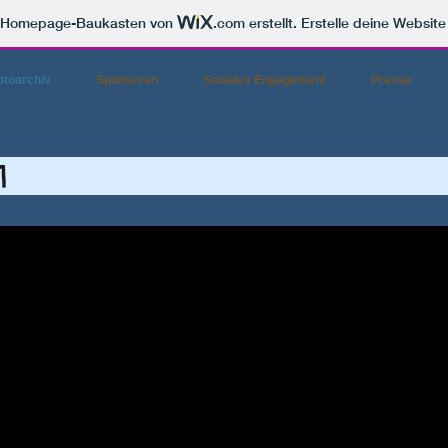
m Homepage-Baukasten von
.com
erstellt. Erstelle deine Websit
otoarchiv
Sponsoren
Soziales Engagement
Presse
erweihe 